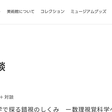
談
＋対談
学で探る錯視のしくみ ー数理視覚科学