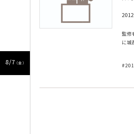
かど
201
作ろ
監修
に城
8/7
（金）
20