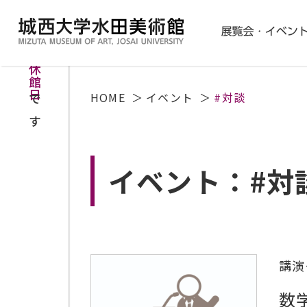
本日
休館日
HOME
イベント
#対談
です
イベント：#対
講演
数