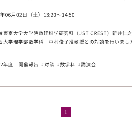
2年06月02日（土）13:20～14:50
者東京大学大学院数理科学研究科（JST CREST）新井
西大学理学部数学科 中村俊子准教授との対談を行いまし
12年度 開催報告
対談
数学科
講演会
1