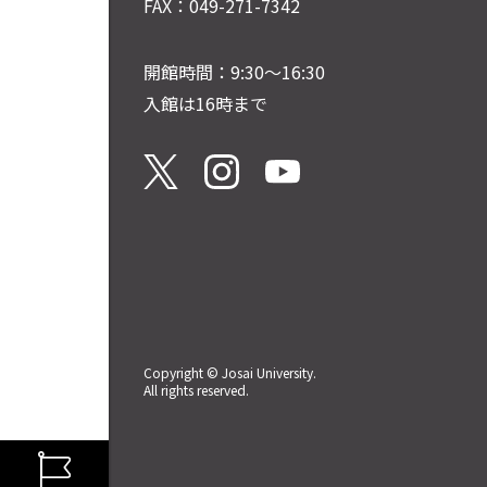
FAX：049-271-7342
開館時間：9:30～16:30
入館は16時まで
Copyright © Josai University.
All rights reserved.