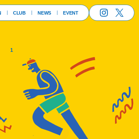
N
CLUB
NEWS
EVENT
Instagram
X
1