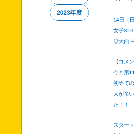
2023年度
14日（
女子30
◎大西 
【コメ
今回第1
初めて
人が多
た！！
スター