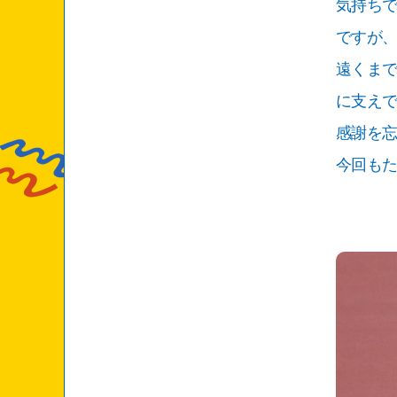
気持ち
ですが、
遠くま
に支え
感謝を
今回も