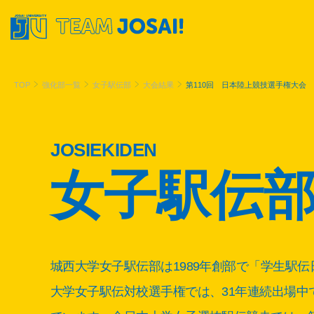
TOP
強化部一覧
女子駅伝部
大会結果
第110回 日本陸上競技選手権大会
女子駅伝
城西大学女子駅伝部は1989年創部で「学生駅
大学女子駅伝対校選手権では、31年連続出場中