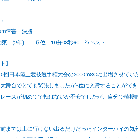
日）
00m障害 決勝
由菜 (2年) ５位 10分03秒60 ※ベスト
ント】
10回日本陸上競技選手権大会の3000mSCに出場させて
の大舞台でとても緊張しましたが5位に入賞することがで
いレースが初めてで転ばないか不安でしたが、自分で積極
ト前までは上に行けない出るだけだったインターハイの気