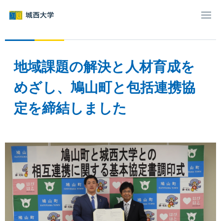
グ
本
ロ
フ
ロ
文
ー
ッ
ー
へ
カ
タ
バ
ル
ー
ル
ナ
へ
地域課題の解決と人材育成を
ナ
ビ
ビ
ゲ
めざし、鳩山町と包括連携協
ゲ
ー
定を締結しました
ー
シ
シ
ョ
ョ
ン
ン
へ
へ