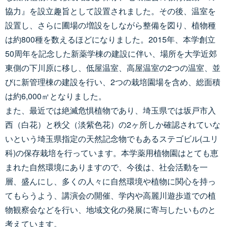
協力』を設立趣旨として設置されました。その後、温室を
設置し、さらに圃場の増設をしながら整備を図り、植物種
は約800種を数えるほどになりました。2015年、本学創立
50周年を記念した新薬学棟の建設に伴い、場所を大学近郊
東側の下川原に移し、低屋温室、高屋温室の2つの温室、並
びに新管理棟の建設を行い、2つの栽培園場を含め、総面積
は約6,000㎡となりました。
また、最近では絶滅危惧植物であり、埼玉県では坂戸市入
西（白花）と秩父（淡紫色花）の2ヶ所しか確認されていな
いという埼玉県指定の天然記念物でもあるステゴビル(ユリ
科)の保存栽培を行っています。本学薬用植物園はとても恵
まれた自然環境にありますので、今後は、社会活動を一
層、盛んにし、多くの人々に自然環境や植物に関心を持っ
てもらうよう、講演会の開催、学内や高麗川遊歩道での植
物観察会などを行い、地域文化の発展に寄与したいものと
考えています。