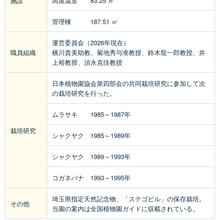
施設
高屋温室 83.25 ㎡
管理棟 187.51 ㎡
運営委員会（2026年現在）
職員組織
横川貴美助教、菊地秀与准教授、鈴木龍一郎教授、井
上裕教授、須永克佳教授
日本植物園協会第四部会の共同栽培研究に参加して次
の栽培研究を行った。
ムラサキ 1985～1987年
栽培研究
シャクヤク 1985～1989年
シャクヤク 1989～1993年
コガネバナ 1993～1995年
埼玉県指定天然記念物、「ステゴビル」の保存栽培。
その他
当園の案内は全国植物園ガイドに収載されている。