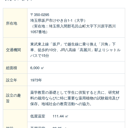
〒350-0295
埼玉県坂戸市けやき台1-1（大学）
所在地
（実在地：埼玉県入間郡毛呂山町大字下川原字西川
1057番地）
東武東上線「坂戸」で越生線に乗り換え「川角」下
交通機関
車、徒歩約10分、JR八高線「高麗川」駅よりシャトル
バスで15分
総面積
6,000 ㎡
設立年
1973年
薬学教育の基礎として学生に供覧すると共に、研究材
設立の趣
料の栽培ならびに特に重要な薬用植物の試験栽培及び
旨
保存。地域社会の教育活動への協力。
低屋温室 111.44 ㎡