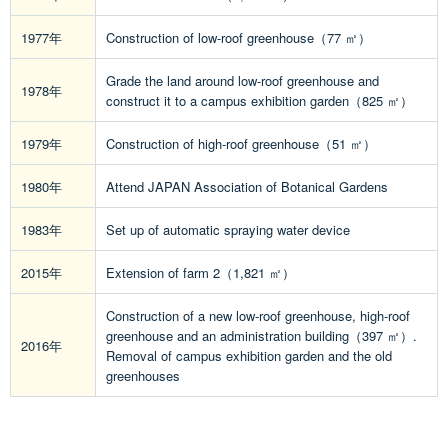
1977年
Construction of low-roof greenhouse（77 ㎡）
Grade the land around low-roof greenhouse and
1978年
construct it to a campus exhibition garden（825 ㎡）
1979年
Construction of high-roof greenhouse（51 ㎡）
1980年
Attend JAPAN Association of Botanical Gardens
1983年
Set up of automatic spraying water device
2015年
Extension of farm 2（1,821 ㎡）
Construction of a new low-roof greenhouse, high-roof
greenhouse and an administration building（397 ㎡）.
2016年
Removal of campus exhibition garden and the old
greenhouses