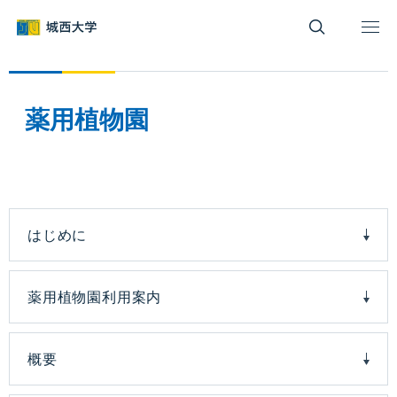
グ
本
ロ
フ
ロ
文
ー
ッ
ー
へ
カ
タ
バ
ル
ー
ル
ナ
へ
薬用植物園
ナ
ビ
ビ
ゲ
ゲ
ー
ー
シ
シ
ョ
ョ
ン
はじめに
ン
へ
へ
薬用植物園利用案内
概要