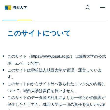
グ
本
ロ
フ
ロ
文
ー
ッ
ー
へ
カ
タ
バ
ル
ー
ル
ナ
へ
このサイトについて
ナ
ビ
ビ
ゲ
ゲ
ー
ー
シ
このサイト（https://www.josai.ac.jp/）は城西大学の公式
シ
ョ
ホームページです。
ョ
ン
このサイトは学校法人城西大学が管理・運営していま
ン
へ
へ
す。
このサイト内からサイト外へ張られたリンク先の内容に
ついて、城西大学は責任を負いません。
このサイトのデータ等の利用により万一何らかの損害が
発生したとしても、城西大学は一切の責任を負いかねま