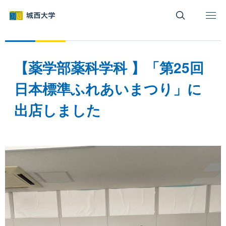
グ
本
ロ
フ
ロ
文
ー
ッ
ー
へ
カ
タ
バ
ル
ー
ル
ナ
へ
【薬学部薬科学科 】「第25回
ナ
ビ
ビ
ゲ
日本標準ふれあいまつり」に
ゲ
ー
出店しました
ー
シ
シ
ョ
ョ
ン
ン
へ
へ