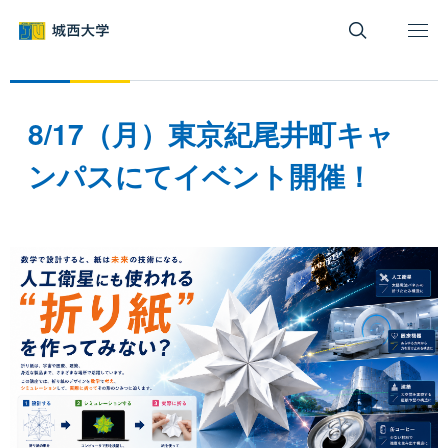
グ
本
ロ
フ
ロ
文
ー
ッ
ー
へ
カ
タ
バ
ル
ー
ル
ナ
へ
8/17（月）東京紀尾井町キャ
ナ
ビ
ビ
ゲ
ンパスにてイベント開催！
ゲ
ー
ー
シ
シ
ョ
ョ
ン
ン
へ
へ