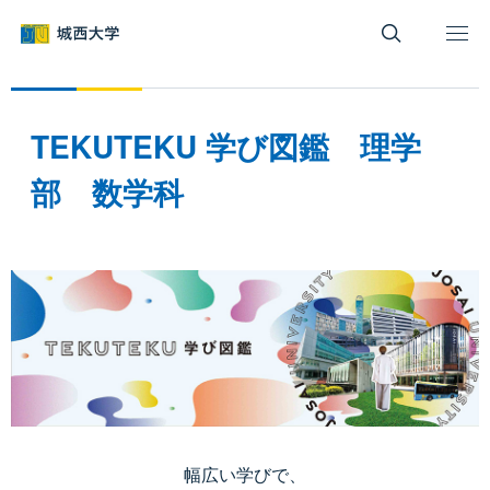
グ
本
ロ
フ
ロ
文
ー
ッ
ー
へ
カ
タ
バ
ル
ー
ル
ナ
へ
TEKUTEKU 学び図鑑 理学
ナ
ビ
ビ
ゲ
部 数学科
ゲ
ー
ー
シ
シ
ョ
ョ
ン
ン
へ
へ
幅広い学びで、