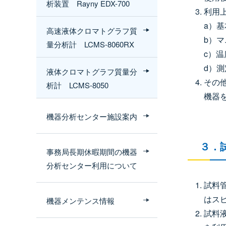
析装置 Rayny EDX-700
利用
a）基
高速液体クロマトグラフ質
b）
量分析計 LCMS-8060RX
c）
d）
液体クロマトグラフ質量分
その
析計 LCMS-8050
機器
機器分析センター施設案内
３．
事務局長期休暇期間の機器
分析センター利用について
試料管
はス
機器メンテンス情報
試料