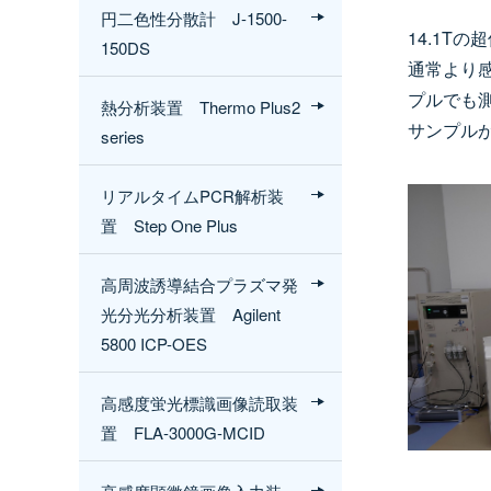
円二色性分散計 J-1500-
14.1T
150DS
通常より
プルでも
熱分析装置 Thermo Plus2
サンプル
series
リアルタイムPCR解析装
置 Step One Plus
高周波誘導結合プラズマ発
光分光分析装置 Agilent
5800 ICP-OES
高感度蛍光標識画像読取装
置 FLA-3000G-MCID