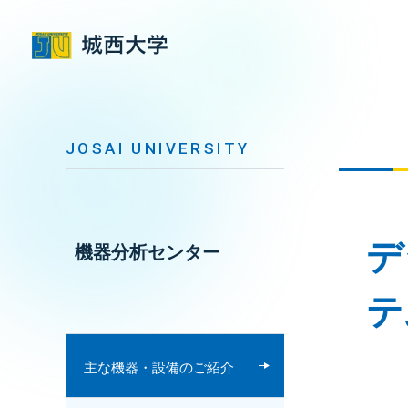
グ
本
ロ
フ
ロ
文
ー
ッ
ー
へ
カ
タ
バ
ル
ー
ル
ナ
へ
ナ
ビ
ビ
ゲ
ゲ
ー
ー
シ
シ
ョ
ョ
ン
デ
機器分析センター
ン
へ
へ
テ
主な機器・設備のご紹介