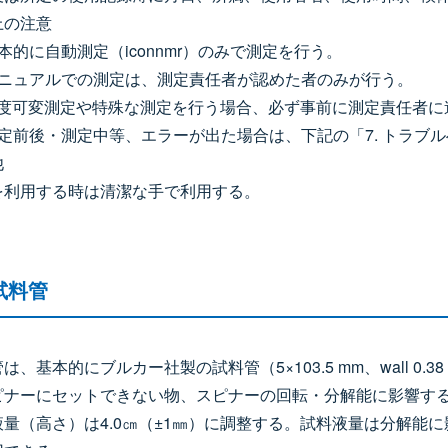
上の注意
本的に自動測定（iconnmr）のみで測定を行う。
マニュアルでの測定は、測定責任者が認めた者のみが行う。
温度可変測定や特殊な測定を行う場合、必ず事前に測定責任者に
測定前後・測定中等、エラーが出た場合は、下記の「7. トラブ
他
を利用する時は清潔な手で利用する。
試料管
は、基本的にブルカー社製の試料管（5×103.5 mm、wall 0.3
ピナーにセットできない物、スピナーの回転・分解能に影響す
液量（高さ）は4.0㎝（±1㎜）に調整する。試料液量は分解能