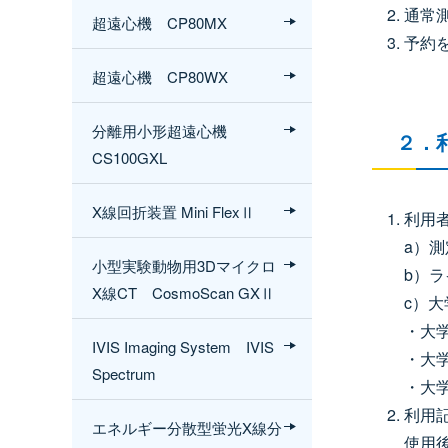
通常
超遠心機 CP80MX
予約
超遠心機 CP80WX
分離用小形超遠心機
２．
CS100GXL
X線回折装置 Mini FlexⅡ
利用
a）
小型実験動物用3Dマイクロ
b）
X線CT CosmoScan GXⅡ
c）
・大
IVIS Imaging System IVIS
・大
Spectrum
・大
利用
エネルギー分散型蛍光X線分
使用