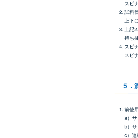
スピ
試料
上下
上記
持ち
スピ
スピ
５．
前使
a）
b）
c）連