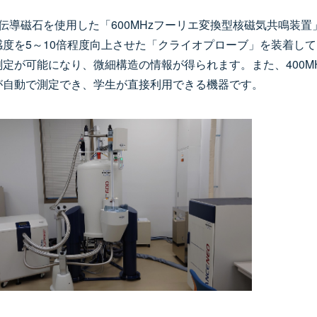
の超伝導磁石を使用した「600MHzフーリエ変換型核磁気共鳴装
感度を5～10倍程度向上させた「クライオプローブ」を装着し
測定が可能になり、微細構造の情報が得られます。また、400M
が自動で測定でき、学生が直接利用できる機器です。