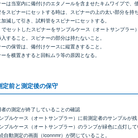
ナーは当室内に備付けのエタノールを含ませたキムワイプで、
管をスピナーにセットする時は、スピナーの上の太い部分を持
に加減して引き、試料管をスピナーにセットする。
2. でセットしたスピナーをサンプルケース（オートサンプラ
挿入すること。スピナーの部分は持たないこと。
ナーの保管は、備付けケースに縦置きすること。
ナーを横置きすると回転ムラ等の原因となる。
測定前と測定後の保守
用者の測定が終了していることの確認
サンプルケース（オートサンプラー）に前測定者のサンプルが残
サンプルケース（オートサンプラー）のランプが緑色に点灯して
続自動測定の画面（iconnmr）が閉じていること。