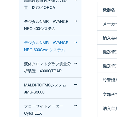
高感度顕微鏡画像入力装
置 IX70／ORCA
機器名
デジタルNMR AVANCE
メーカ
NEO 400システム
納入会
デジタルNMR AVANCE
NEO 600Cryo システム
機器管
液体クロマトグラフ質量分
機器管
析装置 4000QTRAP
設置場
MALDI-TOFMSシステム
JMS-S3000
文部科
フローサイトメーター
納入年
CytoFLEX