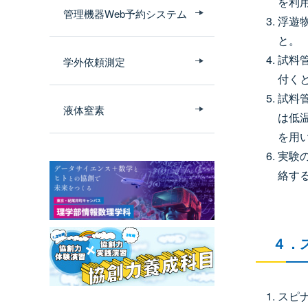
を利
管理機器Web予約システム
浮遊
と。
試料
学外依頼測定
付く
試料
液体窒素
は低
を用
実験
絡す
４．
スピ