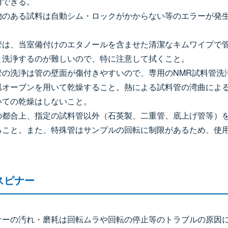
用できる。
物のある試料は自動シム・ロックがかからない等のエラーが発
管は、当室備付けのエタノールを含ませた清潔なキムワイプで
と洗浄するのが難しいので、特に注意して拭くこと。
管の洗浄は管の壁面が傷付きやすいので、専用のNMR試料管洗
温オーブンを用いて乾燥すること。熱による試料管の湾曲によ
いての乾燥はしないこと。
の都合上、指定の試料管以外（石英製、二重管、底上げ管等）
ること。また、特殊管はサンプルの回転に制限があるため、使
スピナー
ナーの汚れ・磨耗は回転ムラや回転の停止等のトラブルの原因