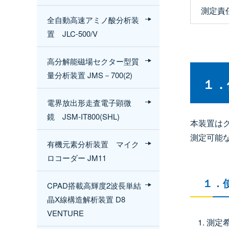
測定責
全自動高速アミノ酸分析装
置 JLC-500/V
高分解能磁場セクター型質
量分析装置 JMS－700(2)
１．
電界放出形走査電子顕微
鏡 JSM-IT800(SHL)
本装置は
測定可能な
有機元素分析装置 マイク
ロコーダー JM11
１．
CPAD搭載高輝度2波長単結
晶X線構造解析装置 D8
VENTURE
測定