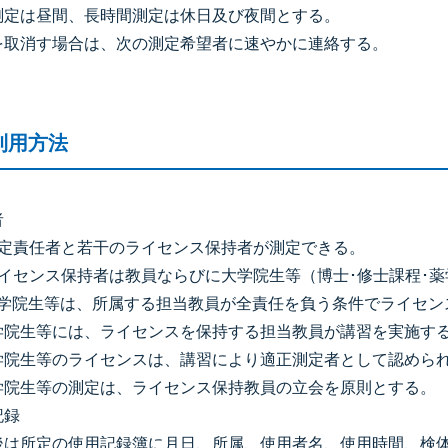
測定は昼間、長時間測定は休日及び夜間とする。
を取消す場合は、次の測定希望者に速やかに連絡する。
利用方法
者
測定責任者と若干のライセンス保持者が測定できる。
ライセンス保持者は教員ならびに大学院生等（博士･修士課程･薬
大学院生等は、所属する担当教員が全責任を負う条件でライセン
学院生等には、ライセンスを保持する担当教員が講習を実施す
学院生等のライセンスは、講習により適正測定者として認めら
学院生等の測定は、ライセンス保持教員の立会を原則とする。
記録
後は所定の使用記録簿に月日、所属、使用者名、使用時間、検