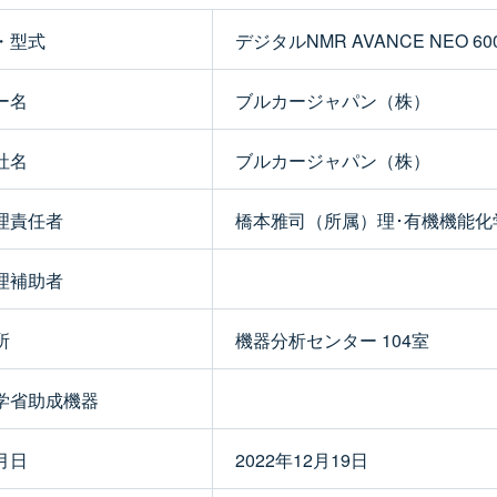
・型式
デジタルNMR AVANCE NEO 60
ー名
ブルカージャパン（株）
社名
ブルカージャパン（株）
理責任者
橋本雅司（所属）理･有機機能化学
理補助者
所
機器分析センター 104室
学省助成機器
月日
2022年12月19日