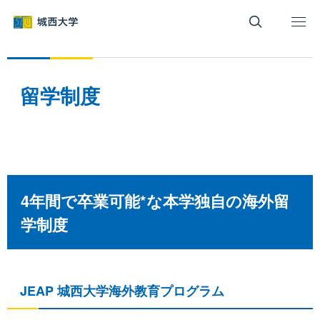
グ
本
ロ
フ
ロ
文
ー
ッ
ー
へ
カ
タ
バ
ル
ー
ル
ナ
へ
留学制度
ナ
ビ
ビ
ゲ
ゲ
ー
ー
シ
シ
ョ
ョ
ン
4年間で卒業可能*な本学独自の海外留
ン
へ
学制度
へ
JEAP 城西大学海外教育プログラム