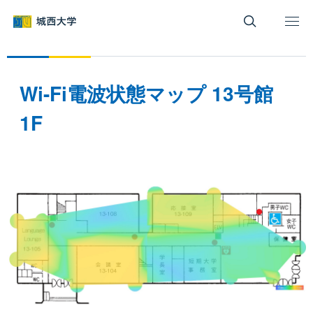
グ
本
ロ
フ
ロ
文
ー
ッ
ー
へ
カ
タ
バ
ル
ー
ル
ナ
へ
Wi-Fi電波状態マップ 13号館
ナ
ビ
ビ
ゲ
1F
ゲ
ー
ー
シ
シ
ョ
ョ
ン
ン
へ
へ